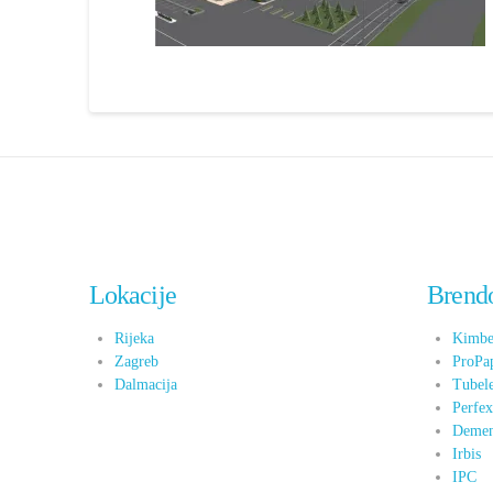
Lokacije
Brend
Rijeka
Kimbe
Zagreb
ProPa
Dalmacija
Tubel
Perfe
Demen
Irbis
IPC