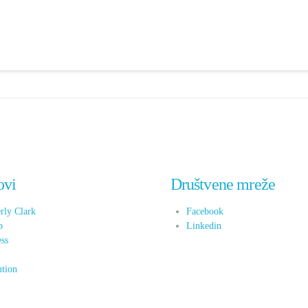
ovi
Društvene mreže
rly Clark
Facebook
p
Linkedin
ess
x
tion