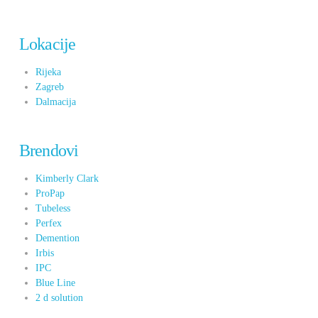
Lokacije
Rijeka
Zagreb
Dalmacija
Brendovi
Kimberly Clark
ProPap
Tubeless
Perfex
Demention
Irbis
IPC
Blue Line
2 d solution