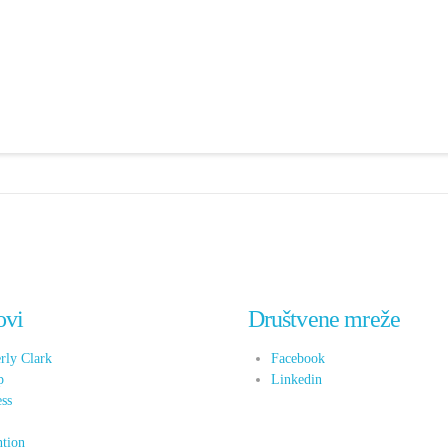
ovi
Društvene mreže
rly Clark
Facebook
p
Linkedin
ess
x
tion