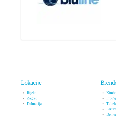
Lokacije
Brend
Rijeka
Kimbe
Zagreb
ProPa
Dalmacija
Tubel
Perfe
Demen