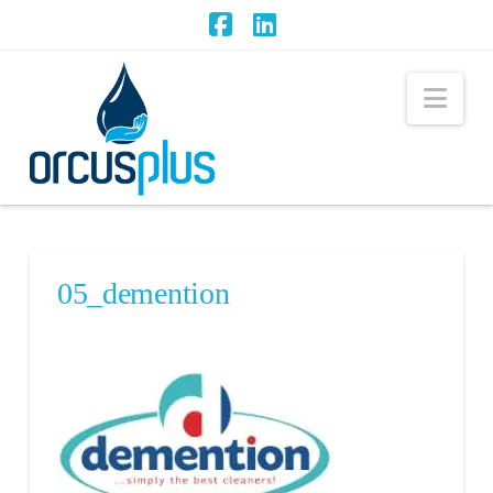
Facebook
LinkedIn
Nav
05_demention