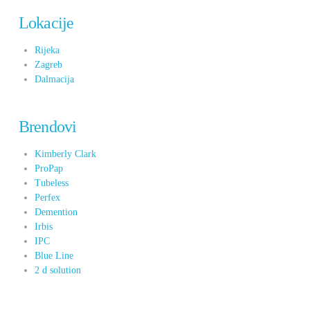
Lokacije
Rijeka
Zagreb
Dalmacija
Brendovi
Kimberly Clark
ProPap
Tubeless
Perfex
Demention
Irbis
IPC
Blue Line
2 d solution