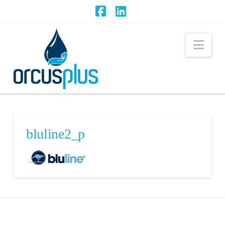
Facebook
LinkedIn
Nav
bluline2_p